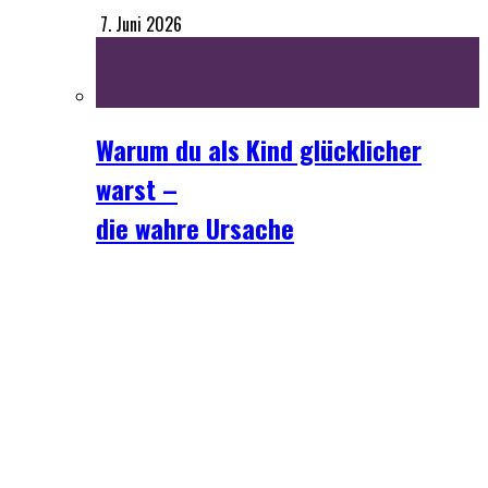
Warum du als Kind glücklicher
warst –
die wahre Ursache
18. Mai 2026
Bewusstsein
Energiearbeit
Ganzheitliches Wissen
Geist
Top