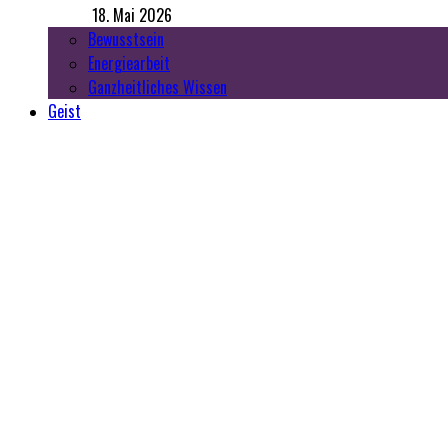
18. Mai 2026
Bewusstsein
Energiearbeit
Ganzheitliches Wissen
Geist
Top
Mut zu leben
3. Dezember 2023
Traumabewältigung
Neu
Die Akasha Chronik: Was sie ist, wo
30. Juni 2026