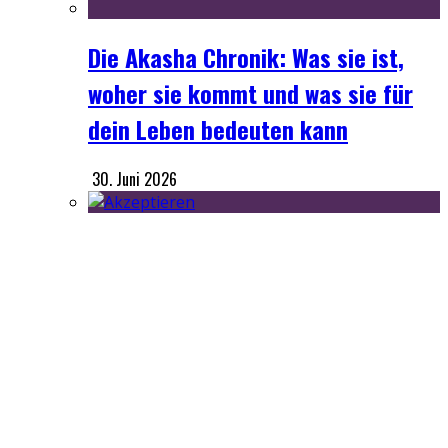
woher sie kommt und was sie für
dein Leben bedeuten kann
30. Juni 2026
Du musst nicht alles akzeptieren
| Wahre Spiritualität erklärt
7. Juni 2026
Warum du als Kind glücklicher
warst –
die wahre Ursache