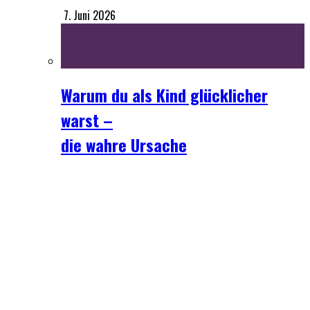
7. Juni 2026
Warum du als Kind glücklicher
warst –
die wahre Ursache
18. Mai 2026
Bewusstsein
Energiearbeit
Ganzheitliches Wissen
Geist
Top