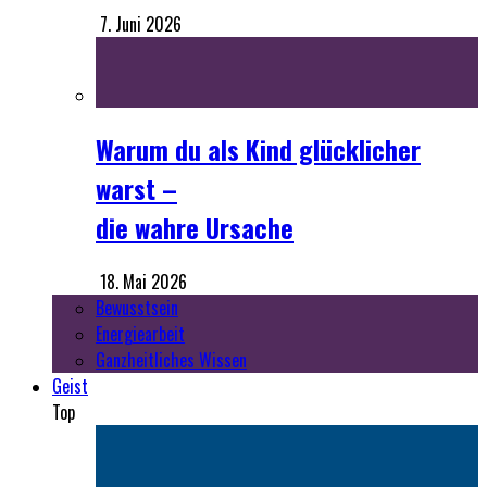
Warum du als Kind glücklicher
warst –
die wahre Ursache
18. Mai 2026
Bewusstsein
Energiearbeit
Ganzheitliches Wissen
Geist
Top