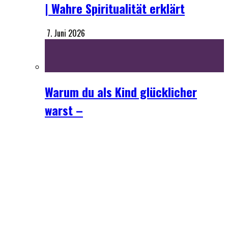
Warum du als Kind glücklicher
warst –
die wahre Ursache
18. Mai 2026
Bewusstsein
Energiearbeit
Ganzheitliches Wissen
Geist
Top