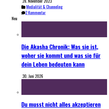
28. November 2023
Medialität & Channeling
2 Kommentar
Neu
Die Akasha Chronik: Was sie ist,
woher sie kommt und was sie für
dein Leben bedeuten kann
30. Juni 2026
Du musst nicht alles akzeptieren
| Wahre Spiritualität erklärt
7. Juni 2026